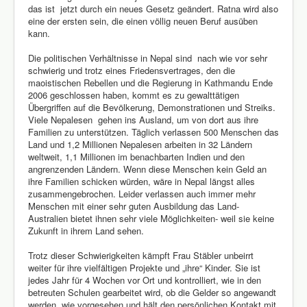
das ist jetzt durch ein neues Gesetz geändert. Ratna wird also
eine der ersten sein, die einen völlig neuen Beruf ausüben
kann.
Die politischen Verhältnisse in Nepal sind nach wie vor sehr
schwierig und trotz eines Friedensvertrages, den die
maoistischen Rebellen und die Regierung in Kathmandu Ende
2006 geschlossen haben, kommt es zu gewalttätigen
Übergriffen auf die Bevölkerung, Demonstrationen und Streiks.
Viele Nepalesen gehen ins Ausland, um von dort aus ihre
Familien zu unterstützen. Täglich verlassen 500 Menschen das
Land und 1,2 Millionen Nepalesen arbeiten in 32 Ländern
weltweit, 1,1 Millionen im benachbarten Indien und den
angrenzenden Ländern. Wenn diese Menschen kein Geld an
ihre Familien schicken würden, wäre in Nepal längst alles
zusammengebrochen. Leider verlassen auch immer mehr
Menschen mit einer sehr guten Ausbildung das Land-
Australien bietet ihnen sehr viele Möglichkeiten- weil sie keine
Zukunft in ihrem Land sehen.
Trotz dieser Schwierigkeiten kämpft Frau Stäbler unbeirrt
weiter für ihre vielfältigen Projekte und „ihre“ Kinder. Sie ist
jedes Jahr für 4 Wochen vor Ort und kontrolliert, wie in den
betreuten Schulen gearbeitet wird, ob die Gelder so angewandt
werden, wie vorgesehen und hält den persönlichen Kontakt mit