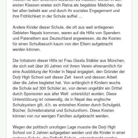
ersten Klassen erwies sich Ratna als begabtes Mädchen, die
bei allen beliebt war und durch ihr soziales Engagement und
ihre Fröhlichkeit in der Schule auffiel ...
Andere Kinder dieser Schule, die oft aus weit entlegenen
Gebieten Nepals kommen, waren auf die Hilfe von Spendern
und Pateneltern aus Deutschland angewiesen, da die Kosten
für einen Schulbesuch kaum von den Eltern aufgebracht
werden können.
Die Initiatorin dieser Hilfe ist Frau Gisela Stäbler aus München,
die sich seit über 20 Jahren mit ihrem Verein ehrenamtlich für
eine Ausbildung der Kinder in Nepal engagiert, den Gründer der
Dorji High School seit dieser Zeit kennt und dessen Arbeit
über die Jahre begleitet hat. Von anfänglich 6 Kindern wuchs
die Schule auf 300 Schüler an, von denen ungefähr ein Drittel
durch Sponsoren aus aller Welt unterstützt wurden. Diese
Unterstützung ist notwendig, da in Nepal das englische
Schulsystem gilt, d.h. es entstehen Kosten durch Schulgeld,
Bücher, Schreibmaterial und Schuluniform. Diese Kosten
können von nur wenigen Familien aufgebracht werden.
Wegen der politisch unruhigen Lage musste die Dorji High
School vor 2 Jahren aufgegeben werden und die Kinder in einer
anderen Schule, der Daffodil Schule, untergebracht werden.