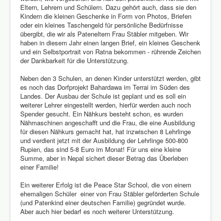
Eltern, Lehrern und Schülern. Dazu gehört auch, dass sie den
Kindern die kleinen Geschenke in Form von Photos, Briefen
oder ein kleines Taschengeld für persönliche Bedürfnisse
übergibt, die wir als Pateneltern Frau Stäbler mitgeben. Wir
haben in diesem Jahr einen langen Brief, ein kleines Geschenk
und ein Selbstportrait von Ratna bekommen - rührende Zeichen
der Dankbarkeit für die Unterstützung.
Neben den 3 Schulen, an denen Kinder unterstützt werden, gibt
es noch das Dorfprojekt Bahardawa im Terrai im Süden des
Landes. Der Ausbau der Schule ist geplant und es soll ein
weiterer Lehrer eingestellt werden, hierfür werden auch noch
Spender gesucht. Ein Nähkurs besteht schon, es wurden
Nähmaschinen angeschafft und die Frau, die eine Ausbildung
für diesen Nähkurs gemacht hat, hat inzwischen 8 Lehrlinge
und verdient jetzt mit der Ausbildung der Lehrlinge 500-800
Rupien, das sind 5-8 Euro im Monat! Für uns eine kleine
Summe, aber in Nepal sichert dieser Betrag das Überleben
einer Familie!
Ein weiterer Erfolg ist die Peace Star School, die von einem
ehemaligen Schüler einer von Frau Stäbler geförderten Schule
(und Patenkind einer deutschen Familie) gegründet wurde.
Aber auch hier bedarf es noch weiterer Unterstützung.