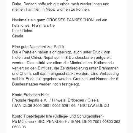
Ruhe. Danach hoffe ich gut erholt mich wieder Ihnen und
meinen Familien in Nepal widmen zu können.
Nochmals ein ganz GROSSES DANKESCHÖN und ein
herzliches N a m a s t e
Ihre / Deine
Gisela
Eine gute Nachricht zur Politik:
Die 4 Parteien haben sich geeinigt, auch unter Druck von
Indien und China. Nepal soll in 8 Bundesstaaten aufgeteilt
werden: Dies stärkt vor allem die Minderheiten. Kathmandu
verliert so den Einfluss, die Zentralregierung unter Brahmanen
und Chetris soll damit eingeschränkt werden. Eine Verfassung
soll bis Ende Juli gegeben werden. Grenzen und Namen der 8
Bundesstaaten werden noch festgelegt.
Konto Erdbeben-Hilfe
Freunde Nepals e.V. / Hinweis: Erdbeben / Gisela
IBAN DE36 3006 0601 0002 5261 66 / BIC DAAEDEDD
Konto Tibet-Nepal-Hilfe (College- und Schulgebühren)
Pb München / BIC: PBNKDEFF / IBAN: DE92 7001 00800 363
0608 06