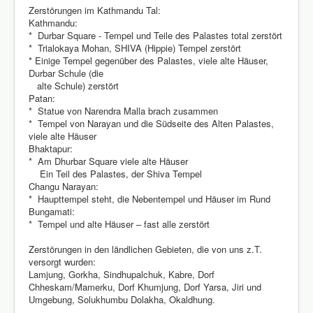
Zerstörungen im Kathmandu Tal:
Kathmandu:
* Durbar Square - Tempel und Teile des Palastes total zerstört
* Trialokaya Mohan, SHIVA (Hippie) Tempel zerstört
* Einige Tempel gegenüber des Palastes, viele alte Häuser,
Durbar Schule (die
alte Schule) zerstört
Patan:
* Statue von Narendra Malla brach zusammen
* Tempel von Narayan und die Südseite des Alten Palastes,
viele alte Häuser
Bhaktapur:
* Am Dhurbar Square viele alte Häuser
Ein Teil des Palastes, der Shiva Tempel
Changu Narayan:
* Haupttempel steht, die Nebentempel und Häuser im Rund
Bungamati:
* Tempel und alte Häuser – fast alle zerstört
Zerstörungen in den ländlichen Gebieten, die von uns z.T.
versorgt wurden:
Lamjung, Gorkha, Sindhupalchuk, Kabre, Dorf
Chheskam/Mamerku, Dorf Khumjung, Dorf Yarsa, Jiri und
Umgebung, Solukhumbu Dolakha, Okaldhung.