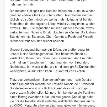
nehmen nicht ab.
Die meisten Colleges und Schulen haben am 29.05.15 wieder
geöffnet – viele allerdings unter Zelten. Nachbeben sind fast
täglich zu spüren, doch ein wenig mehr Hoffnung ist bei den
Menschen da, das tägliche Leben wieder zu beginnen, wieder
etwas zu tun. Die Menschen müssen wieder arbeiten, etwas
verkaufen um Nahrung für sich kaufen zu können. Die kleinen
Ständchen mit Bananen, Obst, Gemüse, Fisch und Fleisch,
Hühnchen müssen sich wieder beleben.
Unsere Spendenaktion war ein Erfolg, ein großer sogar für
unsere kleine Vereinsgemeinde. Das haben wir Ihnen zu
verdanken, Ihnen, den Paten, den Sponsoren, den Freunden
und meinen Freundinnen (!!) und Freunden von Freunden,
Nachbarn… Ich weiss nicht, wie ich dieses große Dankeschön
weitergeben, ausdrücken kann. Es kommt von Herzen.
Trotz des vorhandenen Spendenaufkommens – alle Details
sehen Sie auf der website der Freunde-Nepals.de / Erdbeben
Sonderseiten – wird uns täglich klarer, dass wir nur in ganz
begrenztem Maße helfen können. Ich konnte an die Familien
einen Betrag zwischen €300 und 500 geben. Das klingt sehr
viel für die Nepalis, doch einfache Wellblechhütten kosten bis
zu €1000. Reparaturarbeiten sind teuer geworden, junge Leute