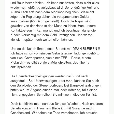
und Bauarbeiter fehlen. Ich kann nur hoffen, dass nicht alles
wieder nur notdürftig aufgebaut wird. Der endgültige Auf- und
Ausbau soll erst nach dem Monsoon beginnen. Vielleicht
zögert die Regierung daher, die versprochenen Gelder
auszuzahlen (höhnisch gemeint!). Doch die Napali sind
gewohnt von der Hand in den Mund zu leben. Hari, unsere
Kontaktperson in Kathmandu und ich bedrängen daher die
Kinder, vorsichtig mit dem Geld umzugehen. Ich werde
vielleicht später noch weiterhelfen können.
Und so danke ich Ihnen, dass Sie mit mir DRAN BLEIBEN !!
Ich habe schon von einigen Geburtstagseinladungen gehört,
von zwei Gartenparties, von einer TEE – Partie, einem
Picknick – es gibt so viele Möglichkeiten, das Thema
anzusprechen.
Die Spendenbescheinigungen werden nach und nach
ausgestellt. Bei Überweisungen unter €200 können Sie auch
den Bankbeleg der Steuer vorlegen. Bei Bargeldeinzahlungen
bitten wir um Angabe einer e-mail oder Adresse, falls diese
nicht angegeben. Schreiben Sie mir, wenn dies der Fall ist.
Doch ich klinke mich nun aus für zwei Wochen. Nach unserem
Benefizkonzert in Hausham fliege ich mit Susanne nach
Griechenland. Wir haben die Tage verschoben. Ich brauche