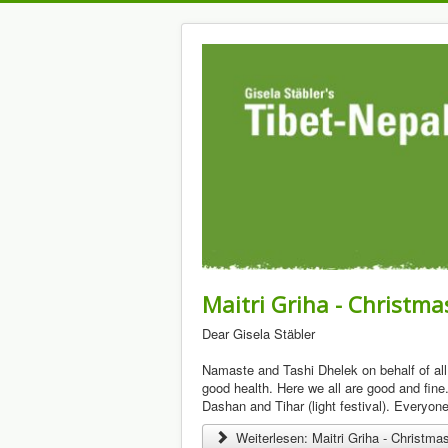
Maitri Griha - Christm
Dear Gisela Stäbler
Namaste and Tashi Dhelek on behalf of all 
good health. Here we all are good and fine.
Dashan and Tihar (light festival). Everyon
Weiterlesen: Maitri Griha - Christm